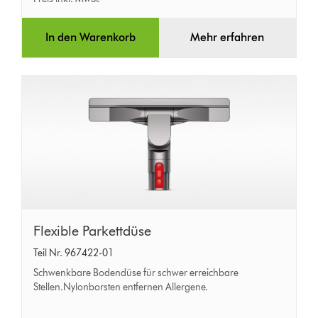
In den Warenkorb
Mehr erfahren
Flexible
Flexible Parkettdüse
Parkettdüse
Teil Nr. 967422-01
Schwenkbare Bodendüse für schwer erreichbare
Stellen.Nylonborsten entfernen Allergene.