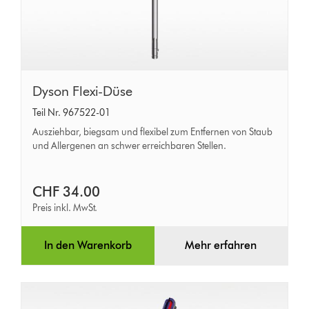
Dyson
Dyson Flexi-Düse
Flexi-
Teil Nr. 967522-01
Düse
Ausziehbar, biegsam und flexibel zum Entfernen von Staub
und Allergenen an schwer erreichbaren Stellen.
CHF 34.00
Preis inkl. MwSt.
In den Warenkorb
Mehr erfahren