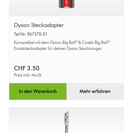
Dyson
Dyson Steckadapter
Steckadapter
Teil Nr. 967370-01
Kompatibel mit dem Dyson Big Ball™ & Cinetic Big Ball™.
Ersatzsteckadapter für deinen Dyson Staubsauger.
CHF 3.50
Preis inkl. MwSt.
In den Warenkorb
Mehr erfahren