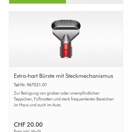
Extra-
Extra-hart Bürste mit Steckmechanismus
hart
Teil Nr. 967521-01
Bürste
Zur Reinigung von groben oder unempfindlichen
mit
Teppichen, Fußmatten und stark frequentierten Bereichen
im Haus und auch im Auto.
Steckmechanismus
CHF 20.00
Preis inkl. MwSt.