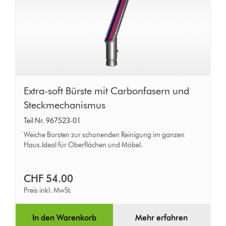
Extra-
Extra-soft Bürste mit Carbonfasern und
soft
Steckmechanismus
Bürste
Teil Nr. 967523-01
mit
Weiche Borsten zur schonenden Reinigung im ganzen
Carbonfasern
Haus.Ideal für Oberflächen und Möbel.
und
Steckmechanismus
CHF 54.00
Preis inkl. MwSt.
In den Warenkorb
Mehr erfahren