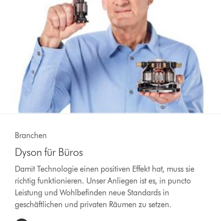
Dies
Branchen
ist
Dyson
Branchen
ein
für
Karussell
Dyson für Büros
Büros
mit
Damit
mehreren
Damit Technologie einen positiven Effekt hat, muss sie
Technologie
Folien.
richtig funktionieren. Unser Anliegen ist es, in puncto
einen
Verwende
Leistung und Wohlbefinden neue Standards in
positiven
die
geschäftlichen und privaten Räumen zu setzen.
Effekt
Schaltflächen
hat,
„Weiter“