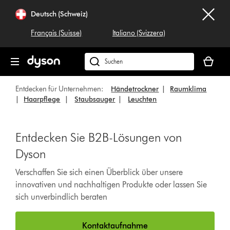
Navigation
Deutsch (Schweiz)
überspringen
Français (Suisse)
Italiano (Svizzera)
Dein
Warenko
Dyson.ch
ist
durchsuchen
leer
Entdecken für Unternehmen:
Händetrockner
|
Raumklima
|
Haarpflege
|
Staubsauger
|
Leuchten
Entdecken Sie B2B-Lösungen von
Dyson
Verschaffen Sie sich einen Überblick über unsere
innovativen und nachhaltigen Produkte oder lassen Sie
sich unverbindlich beraten
Kontaktaufnahme