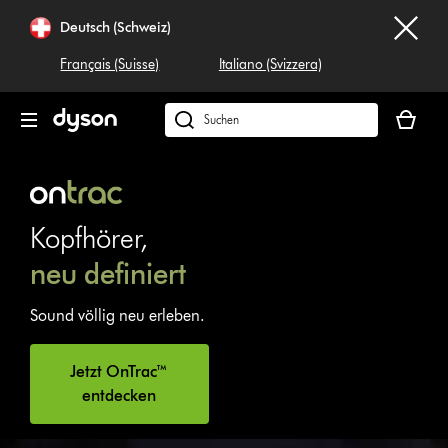
Navigation
Deutsch (Schweiz)
überspringen
Français (Suisse)
Italiano (Svizzera)
Dein
Warenko
Dyson.ch
ist
durchsuchen
leer
Kopfhörer,
neu definiert
Sound völlig neu erleben.
Jetzt OnTrac™
entdecken
Video-
Transkript
öffnen