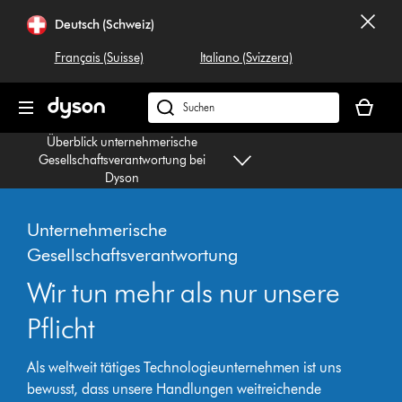
Navigation
Deutsch (Schweiz)
überspringen
Français (Suisse)
Italiano (Svizzera)
Dein
Warenko
Dyson.ch
ist
durchsuchen
Überblick unternehmerische
leer
Gesellschaftsverantwortung bei
Dyson
Unternehmerische
Gesellschaftsverantwortung
Wir tun mehr als nur unsere
Pflicht
Als weltweit tätiges Technologieunternehmen ist uns
bewusst, dass unsere Handlungen weitreichende