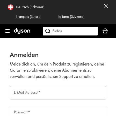
Navigation
Deutsch (Schweiz)
überspringen
Français (Suisse)
Italiano (Svizzera)
Dein
Warenko
Dyson.ch
ist
durchsuchen
leer
Anmelden
Melde dich an, um dein Produkt zu registrieren, deine
Garantie zu aktivieren, deine Abonnements zu
verwalten und persönlichen Support zu erhalten.
E-Mail-Adresse**
Passwort**