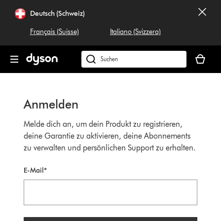
Navigation
Deutsch (Schweiz)
überspringen
Français (Suisse)
Italiano (Svizzera)
Dein
Warenko
Dyson.ch
ist
durchsuchen
leer
Anmelden
Melde dich an, um dein Produkt zu registrieren,
deine Garantie zu aktivieren, deine Abonnements
zu verwalten und persönlichen Support zu erhalten.
E-Mail*