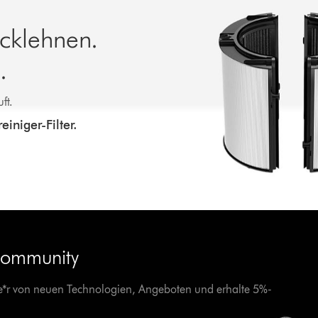
cklehnen.
.
ft.
iniger-Filter.
Community
ste*r von neuen Technologien, Angeboten und erhalte 5%-