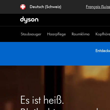
Navigation
Deutsch (Schweiz)
Français (Suis
überspringen
Staubsauger
Haarpflege
Raumklima
Kopfhöre
Entdeck
Es ist heiß.