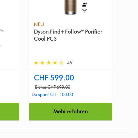
NEU
l™
Dyson Find+Follow™ Purifier
Cool PC3
+
45
4.0
CHF 599.00
stars
out
Bisher CHF 699.00
of
Du sparst CHF 100.00
5
from
Mehr erfahren
45
Reviews