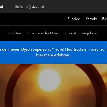
se)
Italiano (Svizzera)
Zubehör
Kontakt
Fü
r
Leuchten
Entkomme der Hitze
Support
Angebote
e den neuen Dyson Supersonic™ Travel Haartrockner - ideal zum
Hier mehr erfahren.