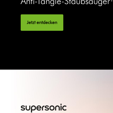
Anti-Tangle-Staubsauger
Jetzt entdecken