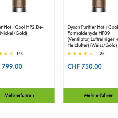
ier Hot+Cool HP2 De-
Dyson Purifier Hot+Coo
Nickel/Gold)
Formaldehyde HP09
(Ventilator, Luftreiniger 
Heizlüfter) (Weiss/Gold)
168
1185
4.3
 799.00
CHF 750.00
stars
out
of
5
from
Mehr erfahren
Mehr erfahren
1185
s
Reviews