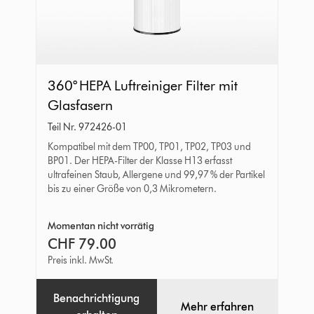
360°
360° HEPA Luftreiniger Filter mit
HEPA
Glasfasern
Luftreiniger
Teil Nr. 972426-01
Filter
Kompatibel mit dem TP00, TP01, TP02, TP03 und
mit
BP01. Der HEPA-Filter der Klasse H13 erfasst
Glasfasern
ultrafeinen Staub, Allergene und 99,97 % der Partikel
bis zu einer Größe von 0,3 Mikrometern.
Momentan nicht vorrätig
CHF 79.00
Preis inkl. MwSt.
Benachrichtigung
Mehr erfahren