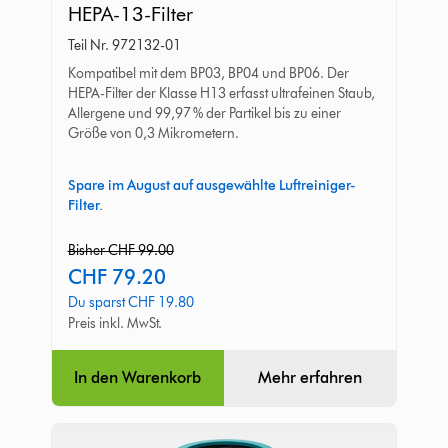
HEPA-13-Filter
13-
Teil Nr. 972132-01
Filter
Kompatibel mit dem BP03, BP04 und BP06. Der
HEPA-Filter der Klasse H13 erfasst ultrafeinen Staub,
Allergene und 99,97 % der Partikel bis zu einer
Größe von 0,3 Mikrometern.
Spare im August auf ausgewählte Luftreiniger-
Filter.
original
Bisher CHF 99.00
price:
current
CHF 79.20
price:
Du sparst CHF 19.80
Preis inkl. MwSt.
In den Warenkorb
Mehr erfahren