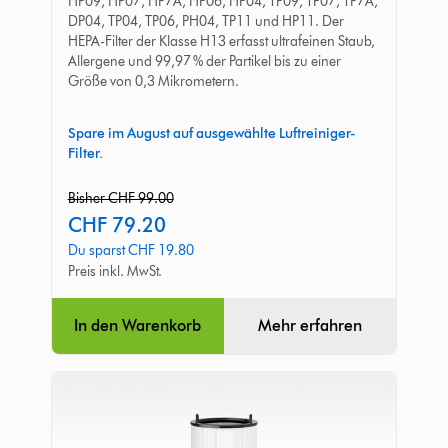
HP09, HP07, HP7A, HP06, HP04, TP09, TP07, TP7A,
Glasfasern
DP04, TP04, TP06, PH04, TP11 und HP11. Der
und
HEPA-Filter der Klasse H13 erfasst ultrafeinen Staub,
Allergene und 99,97 % der Partikel bis zu einer
Aktivkohle
Größe von 0,3 Mikrometern.
Spare im August auf ausgewählte Luftreiniger-
Filter.
original
Bisher CHF 99.00
price:
current
CHF 79.20
price:
Du sparst CHF 19.80
Preis inkl. MwSt.
In den Warenkorb
Mehr erfahren