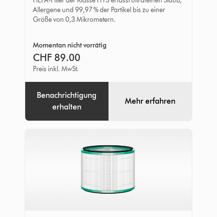
HEPA-Filter der Klasse H13 erfasst ultrafeinen Staub,
mit
Allergene und 99,97 % der Partikel bis zu einer
Aktivkohle
Größe von 0,3 Mikrometern.
Momentan nicht vorrätig
CHF 89.00
Preis inkl. MwSt.
Benachrichtigung
Mehr erfahren
erhalten
Filter