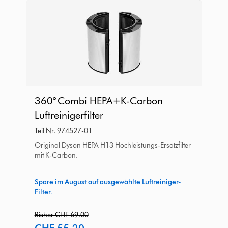
360°
360° Combi HEPA+K-Carbon
Combi
Luftreinigerfilter
HEPA+K-
Teil Nr. 974527-01
Carbon
Original Dyson HEPA H13 Hochleistungs-Ersatzfilter
Luftreinigerfilter
mit K-Carbon.
Spare im August auf ausgewählte Luftreiniger-
Filter.
original
Bisher CHF 69.00
price:
current