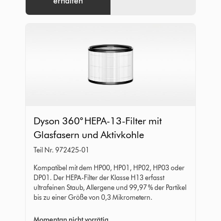
erhalten
Dyson
Dyson 360° HEPA-13-Filter mit
360°
Glasfasern und Aktivkohle
HEPA-
Teil Nr. 972425-01
13-
Filter
Kompatibel mit dem HP00, HP01, HP02, HP03 oder
DP01. Der HEPA-Filter der Klasse H13 erfasst
mit
ultrafeinen Staub, Allergene und 99,97 % der Partikel
Glasfasern
bis zu einer Größe von 0,3 Mikrometern.
und
Momentan nicht vorrätig