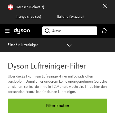
Navigation
Deutsch (Schweiz)
überspringen
Français (Suisse)
Italiano (Svizzera)
Dein
Warenko
Dyson.ch
ist
durchsuchen
leer
Filter für Luftreiniger
Dyson Luftreiniger-Filter
Über die Zeit kann ein Luftreiniger-Filter mit Schadstoffen
verstopfen. Damit unter anderem keine unangenehmen Gerüche
entstehen, solltest du ihn alle 12 Monate wechseln. Finde hier den
passenden Ersatzfilter für deinen Luftreiniger.
Filter kaufen