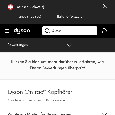
Navigation
Deutsch (Schweiz)
überspringen
Français (Suisse)
Italiano (Svizzera)
Dein
Warenko
Dyson.ch
ist
durchsuchen
leer
Bewertungen
Klicken Sie hier, um mehr darüber zu erfahren, wie
Dyson Bewertungen überprüft
Dyson OnTrac™ Kopfhörer
Kundenkommentare auf Bazaarvoice
Select
Wähle ein Modell für Bewertungen