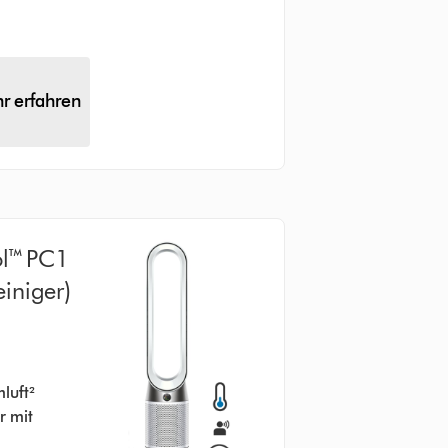
r erfahren
ol™ PC1
einiger)
6 Bewertungen
luft²
r mit