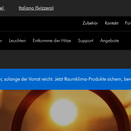
se)
Italiano (Svizzera)
Zubehör
Kontakt
Fü
r
Leuchten
Entkomme der Hitze
Support
Angebote
, solange der Vorrat reicht. Jetzt Raumklima-Produkte sichern, bevo