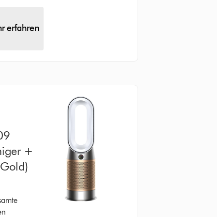
r erfahren
09
iniger +
/Gold)
85 Bewertungen
esamte
en