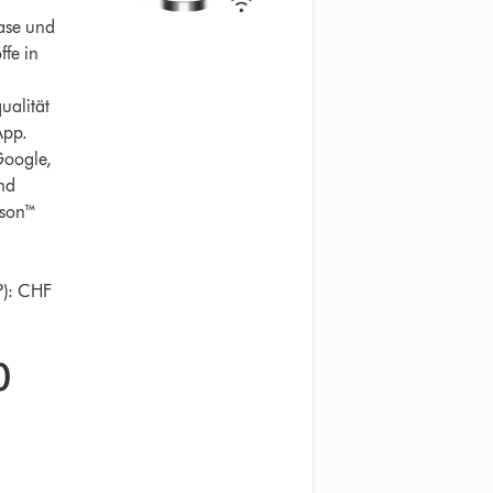
ase und
ffe in
qualität
App.
Google,
nd
yson™
P): CHF
0