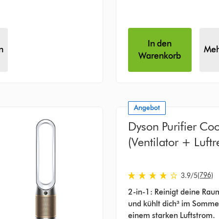
In den
n
Meh
Warenkorb
Angebot
Dyson Purifier Co
(Ventilator + Luftr
en
3.9 stars out of 5 from 79
(796)
3.9
/5
2-in-1: Reinigt deine Raum
und kühlt dich³ im Somme
einem starken Luftstrom.