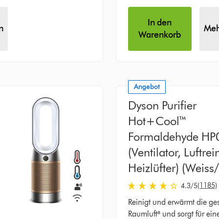
In den
n
Meh
Warenkorb
Angebot
Dyson Purifier
Hot+Cool™
Formaldehyde HP
(Ventilator, Luftre
Heizlüfter) (Weiss
en
4.3 stars out of 5 from 11
(1185)
4.3
/5
Reinigt und erwärmt die g
Raumluft⁸ und sorgt für ein