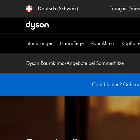
Navigation
Deutsch (Schweiz)
Français (Suis
überspringen
Staubsauger
Haarpflege
Raumklima
Kopfhöre
Dyson Raumklima-Angebote bei Sommerhitze
Cool bleiben? Geht nur