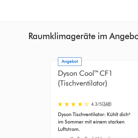
Raumklimageräte im Angebo
Angebot
Dyson Cool™ CF1
(Tischventilator)
4.3 stars out of 5 from 348 Bewertung
(348)
4.3
/5
Dyson Tischventilator: Kühlt dich³
im Sommer mit einem starken
Luftstrom.