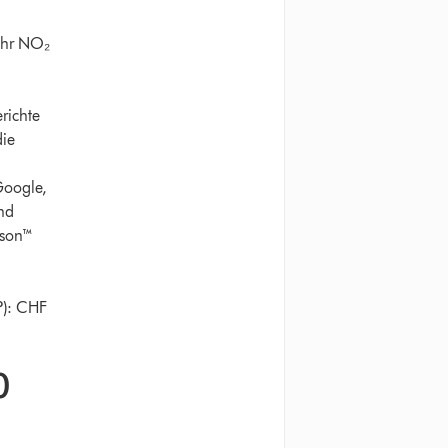
ehr NO₂
richte
die
Google,
nd
yson™
P): CHF
0