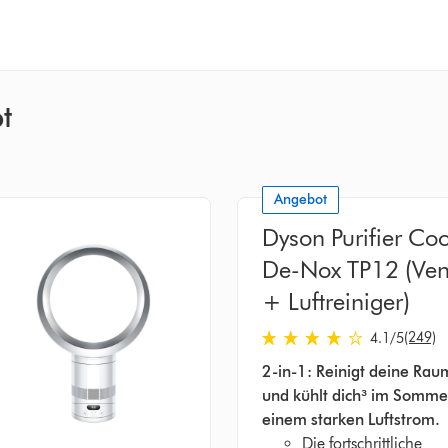
t
Angebot
Dyson Purifier Co
De-Nox TP12 (Vent
+ Luftreiniger)
en
4.1 stars out of 5 from 24
(249)
4.1
/5
2-in-1: Reinigt deine Raum
und kühlt dich³ im Somme
einem starken Luftstrom.
Die fortschrittliche