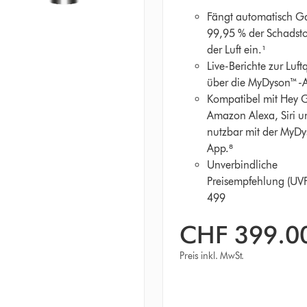
Fängt automatisch G
99,95 % der Schadsto
der Luft ein.¹
Live-Berichte zur Luft
über die MyDyson™-
Kompatibel mit Hey 
Amazon Alexa, Siri u
nutzbar mit der MyD
App.⁸
Unverbindliche
Preisempfehlung (UV
499
CHF 399.0
Preis inkl. MwSt.