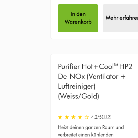
In den
Mehr erfahre
Warenkorb
Purifier Hot+Cool™ HP2
De-NOx (Ventilator +
Luftreiniger)
(Weiss/Gold)
4.2 stars out of 5 from 112 Bewertung
(112)
4.2
/5
Heizt deinen ganzen Raum und
verbreitet einen kühlenden