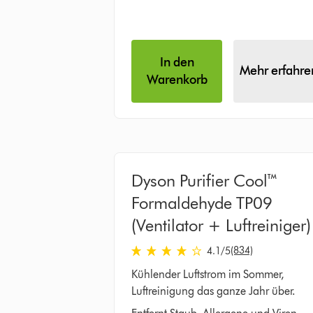
In den
Mehr erfahre
Warenkorb
Dyson Purifier Cool™
Formaldehyde TP09
(Ventilator + Luftreiniger)
4.1 stars out of 5 from 834 Bewertung
(834)
4.1
/5
Kühlender Luftstrom im Sommer,
Luftreinigung das ganze Jahr über.