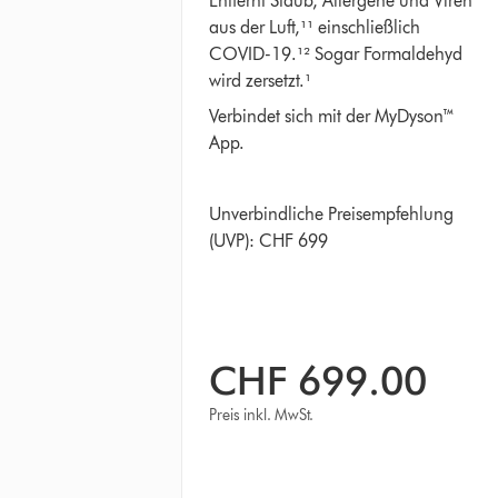
Entfernt Staub, Allergene und Viren
aus der Luft,¹¹ einschließlich
COVID-19.¹² Sogar Formaldehyd
wird zersetzt.¹
Verbindet sich mit der MyDyson™
App.
Unverbindliche Preisempfehlung
(UVP): CHF 699
CHF 699.00
Preis inkl. MwSt.