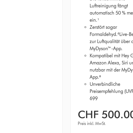
Luftreinigung fängt
automatisch 50 % m
ein.¹
Zerstört sogar
Formaldehyd.⁶Live-Be
zur Luftqualität über 
MyDyson™-App.
Kompatibel mit Hey 
Amazon Alexa, Siri u
nutzbar mit der MyD
App.⁸
Unverbindliche
Preisempfehlung (UV
699
CHF 500.0
Preis inkl. MwSt.