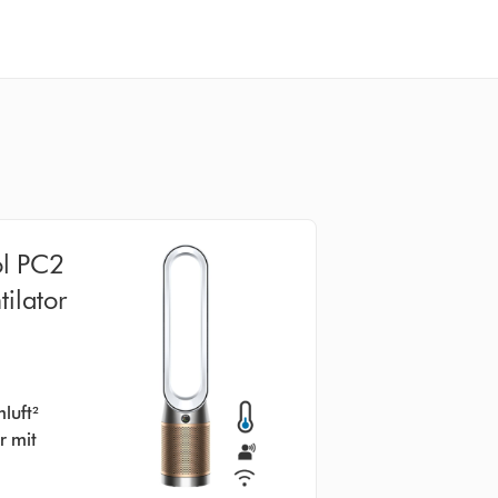
ol PC2
ilator
9 Bewertungen
luft²
r mit