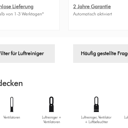
nlose Lieferung
2 Jahre Garantie
alb von 1-3 Werktagen*
Automatisch aktiviert
Filter für Luftreiniger
Häufig gestellte Fra
decken
Ventilatoren
Luftreiniger +
Luftreiniger, Ventilator
Lu
Ventilatoren
+ Luftbefeuchter