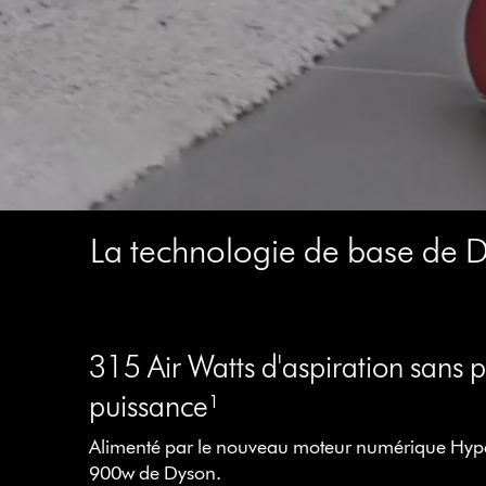
Video
La technologie de base de 
Transcript
This
is
a
315 Air Watts d'aspiration sans 
carousel
puissance¹
with
slides.
Alimenté par le nouveau moteur numérique H
Use
900w de Dyson.