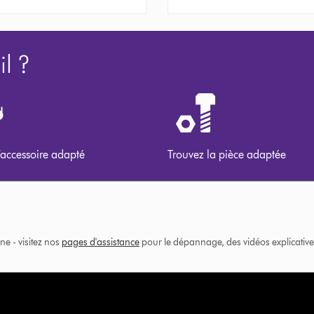
l ?
’accessoire adapté
Trouvez la pièce adaptée
ne - visitez nos
pages d'assistance
pour le dépannage, des vidéos explicatives