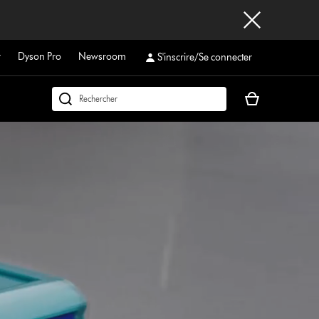
r
Dyson Pro
Newsroom
S'inscrire/Se connecter
Votre
Rechercher
panier
dyson.ch
est
vide