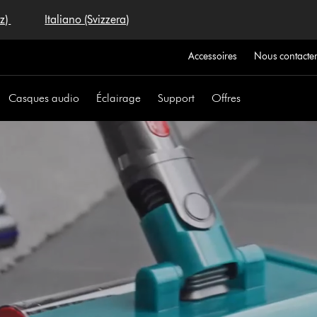
iz)
Italiano (Svizzera)
Accessoires
Nous contacte
Casques audio
Éclairage
Support
Offres
Afficher
la
transcription
de