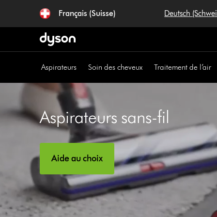
Sauter
Français (Suisse)
Deutsch (Schwe
les
pages
Aspirateurs
Soin des cheveux
Traitement de l’air
Aspirateurs sans-fil
Aide au choix