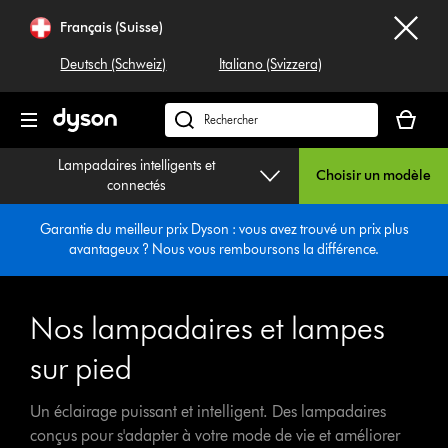
Sauter
Français (Suisse)
les
pages
Deutsch (Schweiz)
Italiano (Svizzera)
Votre
panier
Rechercher
est
dyson.ch
Lampadaires intelligents et
vide
Choisir un modèle
connectés
Garantie du meilleur prix Dyson : vous avez trouvé un prix plus
avantageux ? Nous vous remboursons la différence.
Nos lampadaires et lampes
sur pied
Un éclairage puissant et intelligent. Des lampadaires
conçus pour s'adapter à votre mode de vie et améliorer