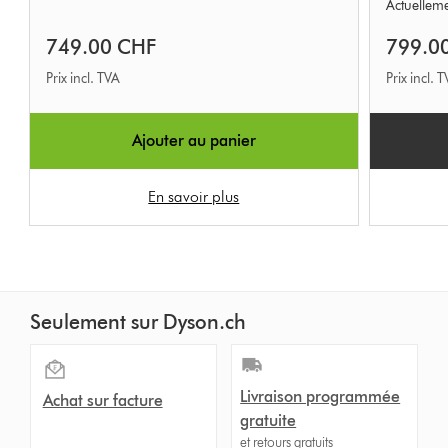
Actuelleme
749.00 CHF
799.0
Prix incl. TVA
Prix incl. 
Ajouter au panier
En savoir plus
Seulement sur Dyson.ch
Livraison programmée
Achat sur facture
gratuite
et retours gratuits