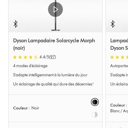
Dyson Lampadaire Solarcycle Morph
Lampada
(noir)
Dyson S
4.4 stars out of 5 from 97 Avis
5.0 stars o
4.4
/5
(97)
4 modes d'éclairage
Autoportan
S'adapte intelligemment à la lumière du jour
S'adapte i
Un éclairage de qualité qui dure des décennies¹
Un éclaira
Options
Couleur :
Couleur :
Noir
Blanc / Ar