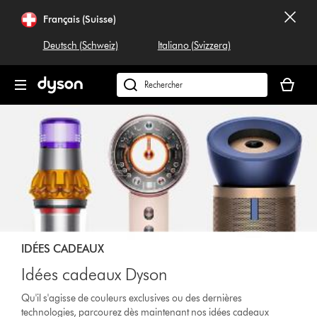
Sauter
Français (Suisse)
les
pages
Deutsch (Schweiz)
Italiano (Svizzera)
Votre
panier
Rechercher
est
dyson.ch
vide
IDÉES CADEAUX
Idées cadeaux Dyson
Qu'il s'agisse de couleurs exclusives ou des dernières
technologies, parcourez dès maintenant nos idées cadeaux