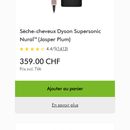
Sèche-cheveux Dyson Supersonic
Nural™ (Jasper Plum)
4.4
/5
(1413)
4.4
stars
359.00 CHF
out
of
Prix incl. TVA
5
from
1413
Ajouter au panier
Avis
En savoir plus