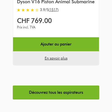
Dyson V16 Piston Animal Submarine
3.9
/5
(1517)
3.9
stars
CHF 769.00
out
of
Prix incl. TVA
5
from
1517
Ajouter au panier
Avis
En savoir plus
Découvrez tous les aspirateurs