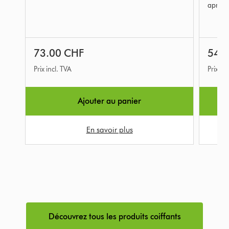
Avis
Avis
après l
73.00 CHF
54.
Prix incl. TVA
Prix in
Ajouter au panier
En savoir plus
Découvrez tous les produits coiffants