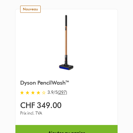
nouveau
Dyson PencilWash™
3.9
/5
(297)
3.9
stars
CHF 349.00
out
of
Prix incl. TVA
5
from
297