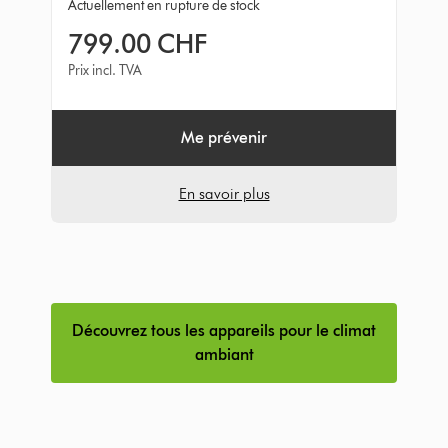
Actuellement en rupture de stock
out
799.00 CHF
of
5
Prix incl. TVA
from
183
Avis
Me prévenir
En savoir plus
Découvrez tous les appareils pour le climat
ambiant