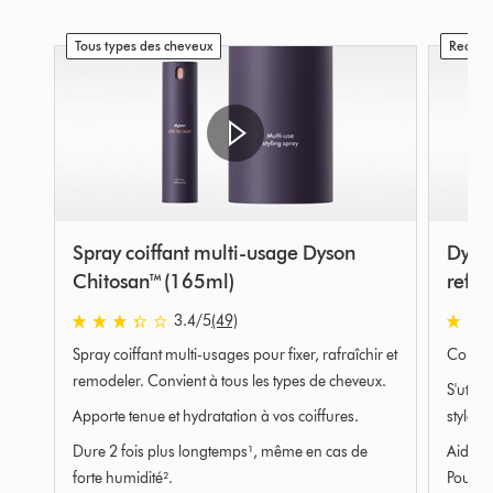
Tous types des cheveux
Rechar
Spray coiffant multi-usage Dyson
Dyson
Chitosan™ (165ml)
refill
3.4
/5
(49)
3.4
4.5
Spray coiffant multi-usages pour fixer, rafraîchir et
Conçu 
stars
stars
out
out
remodeler. Convient à tous les types de cheveux.
S'utili
of
of
Apporte tenue et hydratation à vos coiffures.
style.
5
5
Dure 2 fois plus longtemps¹, même en cas de
Aide à 
from
from
49
646
forte humidité².
Pour de