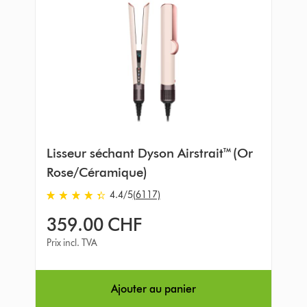
Lisseur séchant Dyson Airstrait™ (Or
Rose/Céramique)
4.4
/5
(6117)
4.4
stars
359.00 CHF
out
of
Prix incl. TVA
5
from
6117
Ajouter au panier
Avis