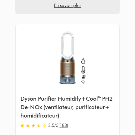
En savoir plus
Dyson Purifier Humidify+Cool™ PH2
De-NOx (ventilateur, purificateur+
humidificateur)
3.5
/5
(183)
3.5
stars