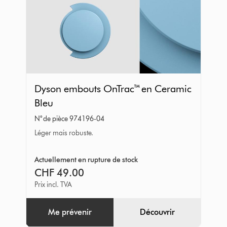
Dyson
Dyson embouts OnTrac™ en Ceramic
embouts
Bleu
OnTrac™
N° de pièce 974196-04
en
Léger mais robuste.
Ceramic
Bleu
Actuellement en rupture de stock
CHF 49.00
Prix incl. TVA
Me prévenir
Découvrir