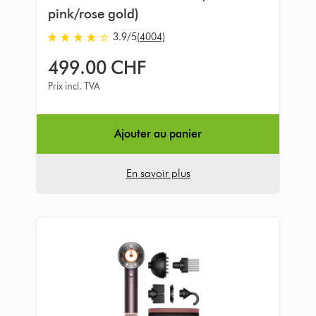
pink/rose gold)
3.9
/5
(4004)
3.9
stars
499.00 CHF
out
of
Prix incl. TVA
5
from
4004
Ajouter au panier
Avis
En savoir plus