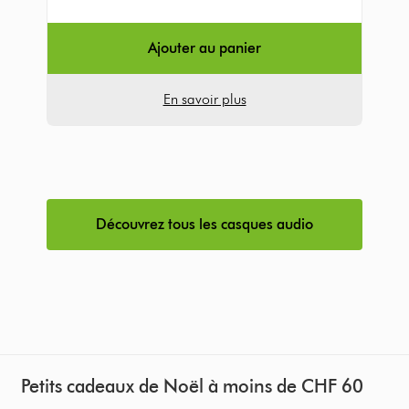
5
from
Ajouter au panier
163
Avis
En savoir plus
Découvrez tous les casques audio
Petits cadeaux de Noël à moins de CHF 60