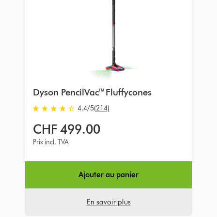
Dyson PencilVac™ Fluffycones
4.4
/5
(214)
4.4
stars
CHF 499.00
out
of
Prix incl. TVA
5
from
214
Ajouter au panier
Avis
En savoir plus