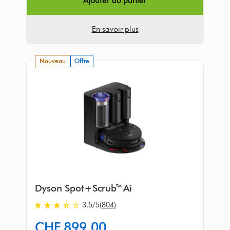
Ajouter au panier
Avis
En savoir plus
nouveau
Offre
Dyson Spot+Scrub™ Ai
3.5
/5
(804)
3.5
stars
CHF 899.00
out