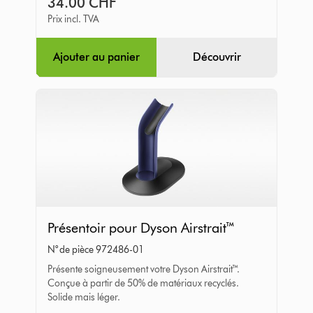
34.00 CHF
Prix incl. TVA
Ajouter au panier
Découvrir
Présentoir
Présentoir pour Dyson Airstrait™
pour
N° de pièce 972486-01
Dyson
Présente soigneusement votre Dyson Airstrait™.
Airstrait™
Conçue à partir de 50% de matériaux recyclés.
Solide mais léger.