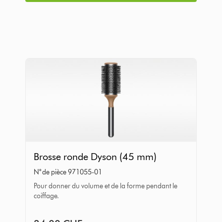
Brosse
Brosse ronde Dyson (45 mm)
ronde
N° de pièce 971055-01
Dyson
Pour donner du volume et de la forme pendant le
(45
coiffage.
mm)