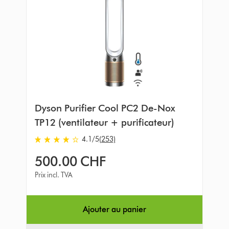
Dyson Purifier Cool PC2 De-Nox
TP12 (ventilateur + purificateur)
4.1
/5
(253)
4.1
stars
500.00 CHF
out
of
Prix incl. TVA
5
from
253
Ajouter au panier
Avis