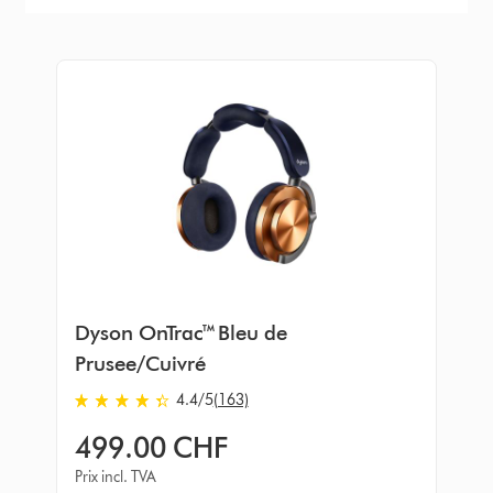
Dyson OnTrac™ Bleu de
Prusee/Cuivré
4.4
/5
(163)
4.4
stars
499.00 CHF
out
Prix incl. TVA
of