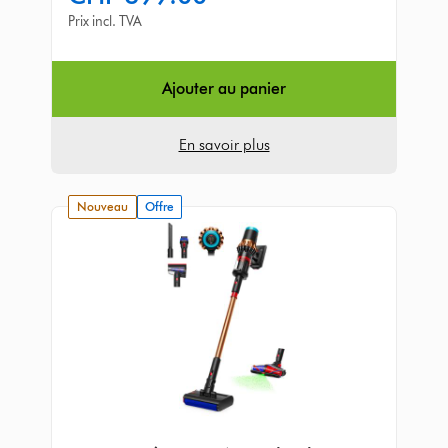
of
Prix incl. TVA
5
from
804
Ajouter au panier
Avis
En savoir plus
nouveau
Offre