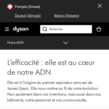
Sauter
Français (Suisse)
les
pages
Deutsch (Schweiz)
Italiano (Svizzera)
Votre
panier
Rechercher
est
dyson.ch
vide
Notre ADN
L’efficacité : elle est au cœur
de notre ADN
Elle est à l’origine du premier aspirateur sans sac de
James Dyson. Elle nous motive au fil de notre évolution.
Non seulement dans nos inventions, mais aussi dans nos
bâtiments, notre personnel et nos communautés.