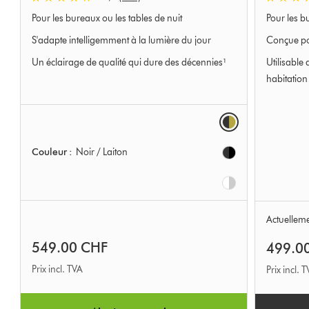
Pour les bureaux ou les tables de nuit
Pour les b
S'adapte intelligemment à la lumière du jour
Conçue pou
Un éclairage de qualité qui dure des décennies¹
Utilisable 
habitation
Options
Couleur :
Noir / Laiton
Actuelleme
549.00 CHF
499.0
Prix incl. TVA
Prix incl. 