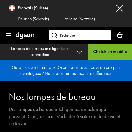
Sauter
Français (Suisse)
les
pages
Deutsch (Schweiz)
Italiano (Svizzera)
Votre
panier
Rechercher
est
dyson.ch
Lampes de bureau intelligentes et
vide
Choisir un modèle
connectées
Garantie du meilleur prix Dyson : vous avez trouvé un prix plus
avantageux ? Nous vous remboursons la différence.
Nos lampes de bureau
Des lampes de bureau intelligentes, un éclairage
puissant. Conçues pour s'adapter à votre mode de vie et
de travail.