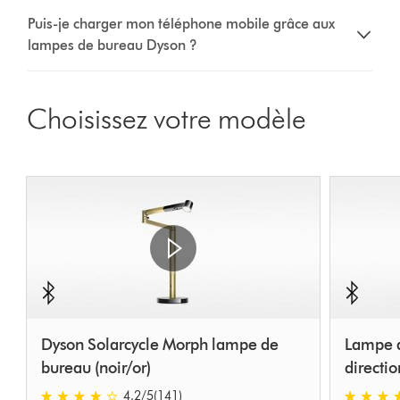
Puis-je charger mon téléphone mobile grâce aux
lampes de bureau Dyson ?
Choisissez votre modèle
Dyson Solarcycle Morph lampe de
Lampe d
bureau (noir/or)
directio
4.2 stars out of 5 from 141 Avis
4.4 stars o
4.2
/5
(141)