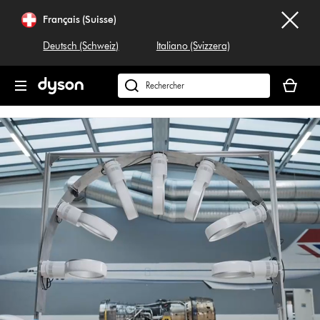
Sauter
Français (Suisse)
les
pages
Deutsch (Schweiz)
Italiano (Svizzera)
Votre
panier
Rechercher
est
dyson.ch
vide