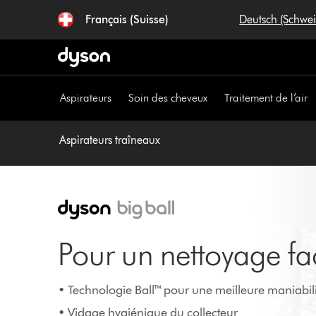
Sauter
Français (Suisse)
Deutsch (Schwe
les
pages
Aspirateurs
Soin des cheveux
Traitement de l’air
Aspirateurs traîneaux
Pour un nettoyage fac
• Technologie Ball™ pour une meilleure maniabili
• Vidage hygiénique du collecteur