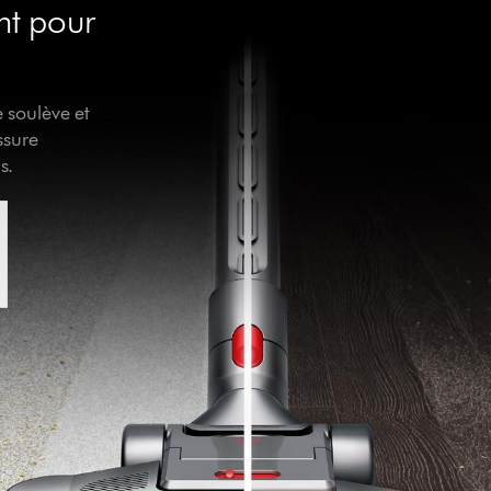
nt pour
 soulève et
ssure
s.