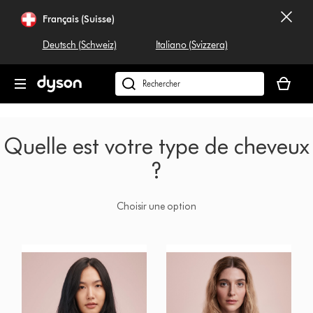
Sauter
Français (Suisse)
les
pages
Deutsch (Schweiz)
Italiano (Svizzera)
Votre
panier
Rechercher
est
dyson.ch
vide
Quelle est votre type de cheveux
?
Choisir une option