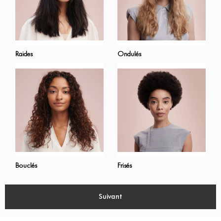
Raides
Ondulés
Bouclés
Frisés
Suivant