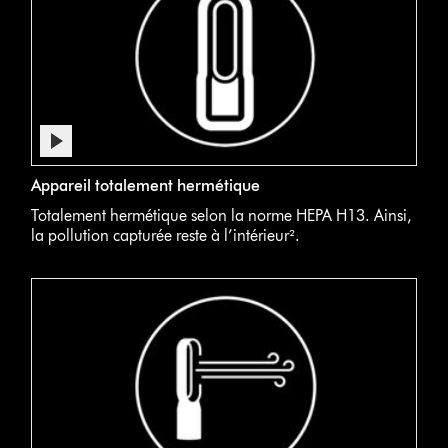
Afficher
la
Un
Video
transcription
Appareil totalement hermétique
purificateur
Transcript
de
Dyson
Totalement hermétique selon la norme HEPA H13. Ainsi,
la
dans
la pollution capturée reste à l’intérieur².
vidéo
une
chambre
de
test
sans
polluants
qui
s’échappent
dans
l’air