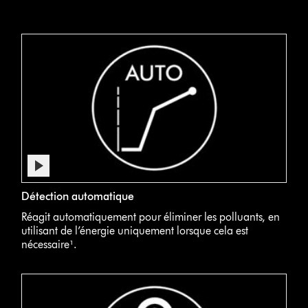
Afficher
la
Gros
Video
transcription
Détection automatique
plan
Transcript
de
sur
Réagit automatiquement pour éliminer les polluants, en
la
l’écran
utilisant de l’énergie uniquement lorsque cela est
vidéo
LCD
nécessaire¹.
d’un
purificateur
d’air
Dyson.