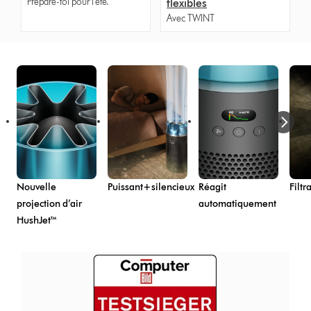
Prépare-toi pour l'été.
flexibles
Avec TWINT
Nouvelle
Puissant+silencieux
Réagit
Filtr
projection d’air
automatiquement
HushJet™