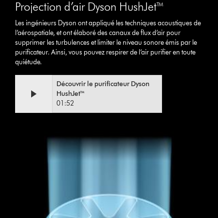
Projection d’air Dyson HushJet™
Les ingénieurs Dyson ont appliqué les techniques acoustiques de
l’aérospatiale, et ont élaboré des canaux de flux d’air pour
supprimer les turbulences et limiter le niveau sonore émis par le
purificateur. Ainsi, vous pouvez respirer de l’air purifier en toute
quiétude.
Video
Afficher
Découvrir le purificateur Dyson
Transcript
la
HushJet™
transcription
01:52
de
la
vidéo