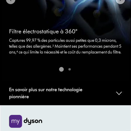
jump
to
a
slide
with
Filtre électrostatique à 360°
the
slide
Captures 99,97 % des particules aussi petites que 0,3 microns,
dots.
telles que des allergènes.² Maintient ses performances pendant 5
ans,⁴ ce qui limite la nécessité et le coût du remplacement du filtre.
En savoir plus sur notre technologie
pionnière