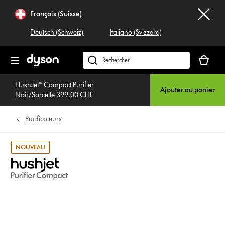
Sauter
Français (Suisse)
les
pages
Deutsch (Schweiz)
Italiano (Svizzera)
Votre
panier
Rechercher
est
dyson.ch
vide
HushJet™ Compact Purifier
Ajouter au panier
Noir/Sarcelle 399.00 CHF
Purificateurs
NOUVEAU