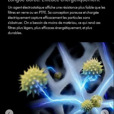
Un agent électrostatique affiche une résistance plus faible que les
filtres en verre ou en PTFE. Sa conception poreuse et chargée
électriquement capture efficacement les particules sans
s’obstruer. On a besoin de moins de matériau, ce qui rend ces
filtres plus légers, plus efficaces énergétiquement, et plus
durables.
This
is
a
carousel
with
slides.
Use
Next
and
Previous
buttons
to
navigate,
or