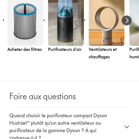
Acheter des filtres
Purificateurs d’air
Ventilateurs et
Purif
chauffages
humi
Foire aux questions
Quand choisir le purificateur compact Dyson
HushJet™ plutôt qu'un autre ventilateur ou
purificateur de la gamme Dyson ? À qui
s'adresse-t-il ?