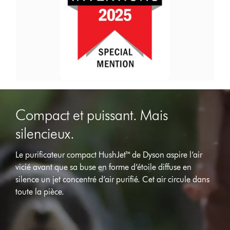
Compact et puissant. Mais
silencieux.
Le purificateur compact HushJet™ de Dyson aspire l’air
vicié avant que sa buse en forme d’étoile diffuse en
Afficher
silence un jet concentré d’air purifié. Cet air circule dans
la
toute la pièce.
transcription
de
la
vidéo