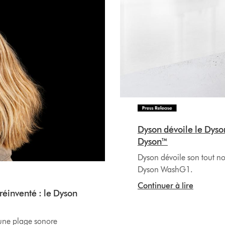
Dyson dévoile le Dyso
Dyson™
Dyson dévoile son tout no
Dyson WashG1.
Continuer à lire
réinventé : le Dyson
 une plage sonore