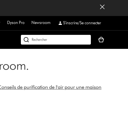
r
Dyson Pro
Newsroom
S'inscrire/Se connecter
Votre
Rechercher
panier
dyson.ch
est
vide
sroom.
onseils de purification de l'air pour une maison