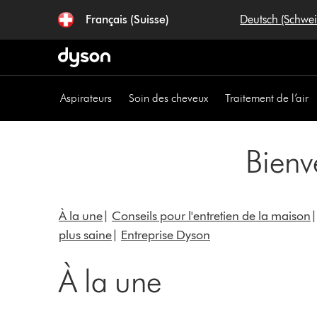
Sauter
Français (Suisse)
Deutsch (Schwe
les
pages
Aspirateurs
Soin des cheveux
Traitement de l’air
Bienv
À la une
|
Conseils pour l'entretien de la maison
plus saine
|
Entreprise Dyson
À la une