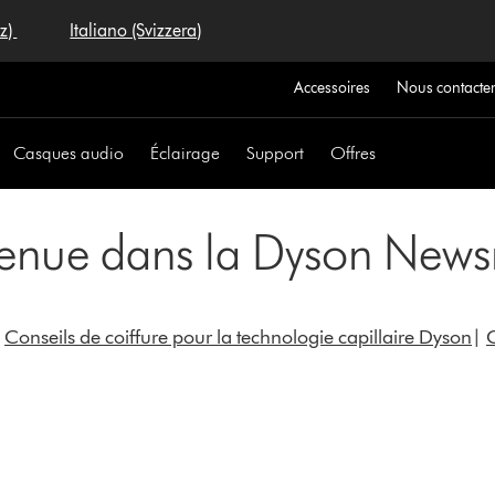
iz)
Italiano (Svizzera)
Accessoires
Nous contacte
Casques audio
Éclairage
Support
Offres
enue dans la Dyson New
|
Conseils de coiffure pour la technologie capillaire Dyson
|
C