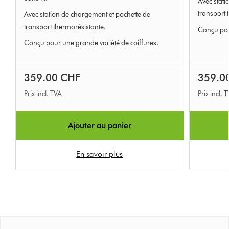
Avec stati
5
of
transport 
Avec station de chargement et pochette de
from
5
transport thermorésistante.
3829
Conçu pour
from
Avis
3829
Conçu pour une grande variété de coiffures.
Avis
359.00 CHF
359.0
Prix incl. TVA
Prix incl. 
Ajouter au panier
En savoir plus