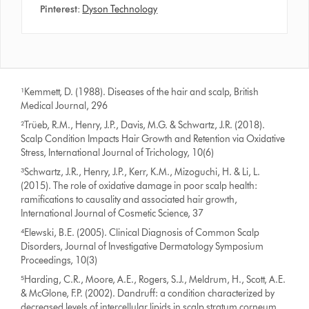
Pinterest:
Dyson Technology
¹Kemmett, D. (1988). Diseases of the hair and scalp, British
Medical Journal, 296
²Trüeb, R.M., Henry, J.P., Davis, M.G. & Schwartz, J.R. (2018).
Scalp Condition Impacts Hair Growth and Retention via Oxidative
Stress, International Journal of Trichology, 10(6)
³Schwartz, J.R., Henry, J.P., Kerr, K.M., Mizoguchi, H. & Li, L.
(2015). The role of oxidative damage in poor scalp health:
ramifications to causality and associated hair growth,
International Journal of Cosmetic Science, 37
⁴Elewski, B.E. (2005). Clinical Diagnosis of Common Scalp
Disorders, Journal of Investigative Dermatology Symposium
Proceedings, 10(3)
⁵Harding, C.R., Moore, A.E., Rogers, S.J., Meldrum, H., Scott, A.E.
& McGlone, F.P. (2002). Dandruff: a condition characterized by
decreased levels of intercellular lipids in scalp stratum corneum