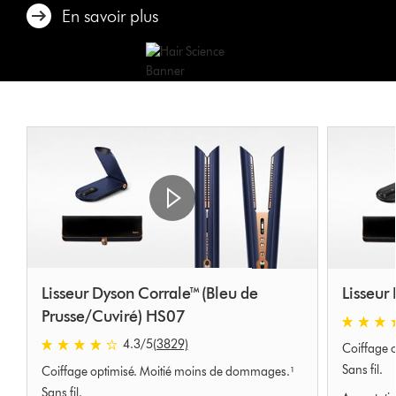
En savoir plus
Lisseur Dyson Corrale™ (Bleu de
Lisseur
Prusse/Cuviré) HS07
4.3
4.3
/5
(3829)
Coiffage 
stars
4.3
out
Sans fil.
Coiffage optimisé. Moitié moins de dommages.¹
stars
of
out
Sans fil.