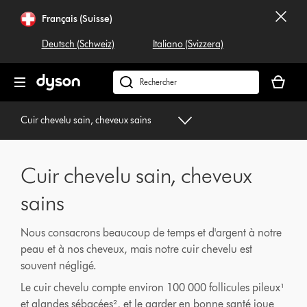
Sauter
Français (Suisse)
les
pages
Deutsch (Schweiz)
Italiano (Svizzera)
Votre
panier
Rechercher
est
dyson.ch
vide
Cuir chevelu sain, cheveux sains
Cuir chevelu sain, cheveux
sains
Nous consacrons beaucoup de temps et d'argent à notre
peau et à nos cheveux, mais notre cuir chevelu est
souvent négligé.
Le cuir chevelu compte environ 100 000 follicules pileux¹
et glandes sébacées², et le garder en bonne santé joue