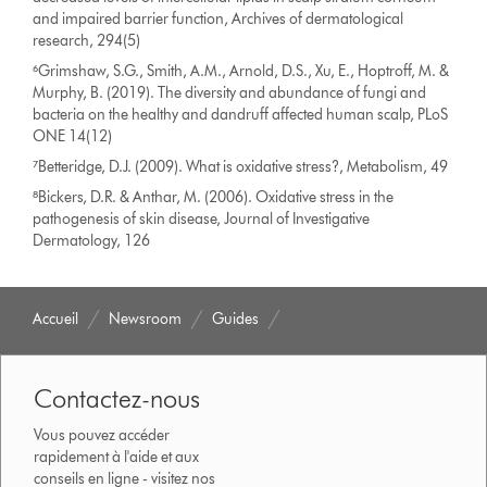
and impaired barrier function, Archives of dermatological
research, 294(5)
⁶Grimshaw, S.G., Smith, A.M., Arnold, D.S., Xu, E., Hoptroff, M. &
Murphy, B. (2019). The diversity and abundance of fungi and
bacteria on the healthy and dandruff affected human scalp, PLoS
ONE 14(12)
⁷Betteridge, D.J. (2009). What is oxidative stress?, Metabolism, 49
⁸Bickers, D.R. & Anthar, M. (2006). Oxidative stress in the
pathogenesis of skin disease, Journal of Investigative
Dermatology, 126
Accueil
Newsroom
Guides
Contactez-nous
Vous pouvez accéder
rapidement à l'aide et aux
conseils en ligne - visitez nos