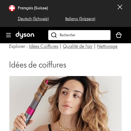
Sauter
Français (Suisse)
les
pages
Deutsch (Schweiz)
Italiano (Svizzera)
Votre
panier
Rechercher
est
dyson.ch
Explorer :
Idées Coiffures
|
Qualité de l'air
|
Nettoyage
vide
Idées de coiffures