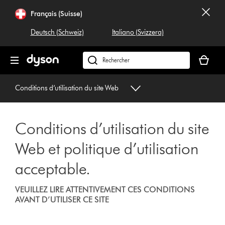
Sauter
Français (Suisse)
les
pages
Deutsch (Schweiz)
Italiano (Svizzera)
Votre
panier
Rechercher
est
dyson.ch
vide
Conditions d’utilisation du site Web
Conditions d’utilisation du site
Web et politique d’utilisation
acceptable.
VEUILLEZ LIRE ATTENTIVEMENT CES CONDITIONS
AVANT D’UTILISER CE SITE