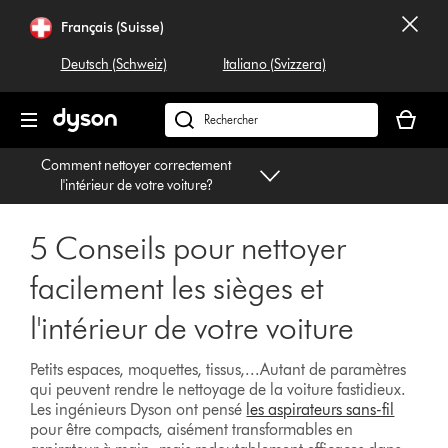
Sauter
Français (Suisse)
les
pages
Deutsch (Schweiz)
Italiano (Svizzera)
Votre
panier
Rechercher
est
dyson.ch
Comment nettoyer correctement
vide
l'intérieur de votre voiture?
5 Conseils pour nettoyer
facilement les sièges et
l'intérieur de votre voiture
Petits espaces, moquettes, tissus,...Autant de paramètres
qui peuvent rendre le nettoyage de la voiture fastidieux.
Les ingénieurs Dyson ont pensé
les aspirateurs sans-fil
pour être compacts, aisément transformables en