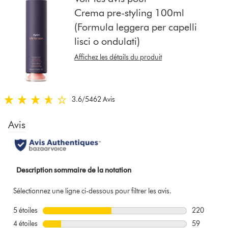
liste
Crema pre-styling 100ml
pour
(Formula leggera per capelli
afficher
lisci o ondulati)
les
avis
Affichez les détails du produit
sur
ce
modèle
ci-
3.6
/5
462 Avis
3.6
dessous
stars
out
of
5
from
462
Avis