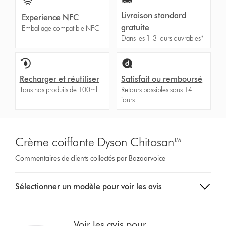
Livraison standard
Experience NFC
gratuite
Emballage compatible NFC
Dans les 1-3 jours ouvrables*
Recharger et réutiliser
Satisfait ou remboursé
Tous nos produits de 100ml
Retours possibles sous 14
jours
Crème coiffante Dyson Chitosan™
Commentaires de clients collectés par Bazaarvoice
Sélectionnez
Sélectionner un modèle pour voir les avis
un
bouton
dans
la
Voir les avis pour