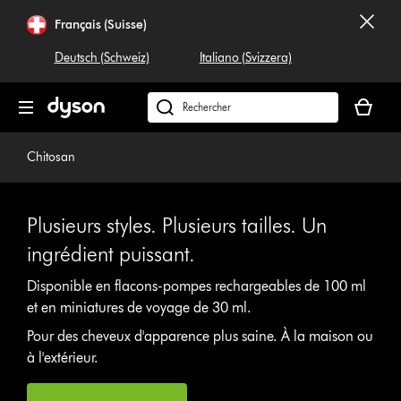
Sauter
Français (Suisse)
les
pages
Deutsch (Schweiz)
Italiano (Svizzera)
Votre
panier
Rechercher
est
dyson.ch
vide
Chitosan
Plusieurs styles. Plusieurs tailles. Un
ingrédient puissant.
Disponible en flacons-pompes rechargeables de 100 ml
et en miniatures de voyage de 30 ml.
Pour des cheveux d'apparence plus saine. À la maison ou
à l'extérieur.