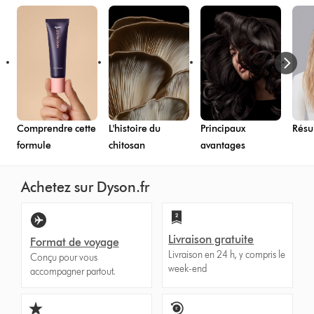
Comprendre cette
L'histoire du
Principaux
Résul
formule
chitosan
avantages
Achetez sur Dyson.fr
Livraison gratuite
Format de voyage
Livraison en 24 h, y compris le
Conçu pour vous
week-end
accompagner partout.