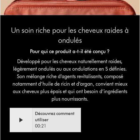
Un soin riche pour les cheveux raides à
ondulés
Pour qui ce produit a-t-il été conçu ?
Développé pour les cheveux naturellement raides,
légèrement ondulés ou aux ondulations en S définies.
Son mélange riche d’agents revitalisants, composé
notamment d’huile de ricin et d’argan, convient mieux
aux cheveux plus épais et qui ont besoin d’ingrédients
plus nourrissants.
Video
Afficher
Découvrez comment
Transcript
la
utiliser
transcription
00:21
de
la