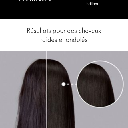
brillant.
Résultats pour des cheveux
raides et ondulés
This
is
a
carousel
with
slides.
Use
Next
and
Previous
buttons
to
navigate,
or