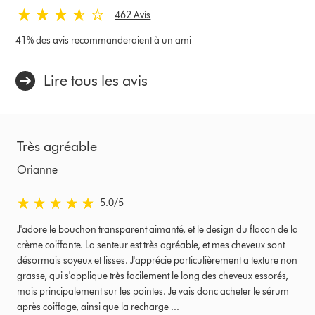
462 Avis
41% des avis recommanderaient à un ami
Lire tous les avis
Très agréable
Orianne
5.0 stars out of 5 from Examiné le Avis
5.0
/5
J'adore le bouchon transparent aimanté, et le design du flacon de la
crème coiffante. La senteur est très agréable, et mes cheveux sont
désormais soyeux et lisses. J'apprécie particulièrement a texture non
grasse, qui s'applique très facilement le long des cheveux essorés,
mais principalement sur les pointes. Je vais donc acheter le sérum
après coiffage, ainsi que la recharge ...