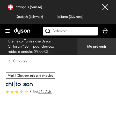
Sauter
Français (Suisse)
les
pages
Deutsch (Schweiz)
Italiano (Svizzera)
Votre
panier
Rechercher
est
dyson.ch
Crème coiffante riche Dyson
vide
Chitosan™ 30ml pour cheveux
Me prévenir
raides à ondulés 29.00 CHF
Chitosan
Mini | Cheveux raides à ondulés
3.6 stars out of 5 from 462
3.6
/5
462 Avis
Avis