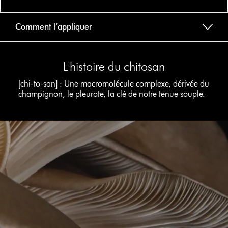
vidéo
Comment l’appliquer
L'histoire du chitosan
[chi-to-san] : Une macromolécule complexe, dérivée du
champignon, le pleurote, la clé de notre tenue souple.
Afficher
la
transcription
de
la
vidéo