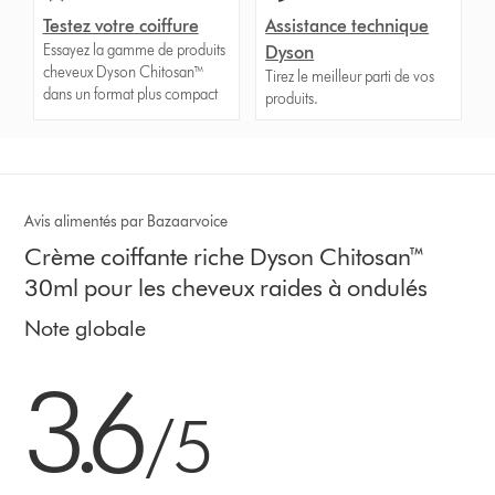
Testez votre coiffure
Assistance technique
Essayez la gamme de produits
Dyson
cheveux Dyson Chitosan™
Tirez le meilleur parti de vos
dans un format plus compact
produits.
Avis alimentés par Bazaarvoice
Crème coiffante riche Dyson Chitosan™
30ml pour les cheveux raides à ondulés
Note globale
3.6 stars out of 5 from 462 Avis
3.6
/5