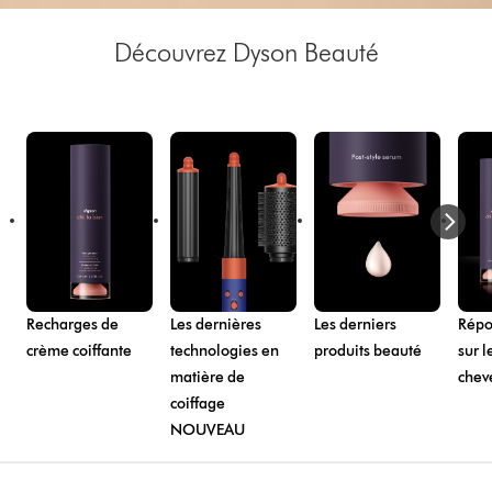
Découvrez Dyson Beauté
Recharges de
Les dernières
Les derniers
Répo
crème coiffante
technologies en
produits beauté
sur l
matière de
chev
coiffage
NOUVEAU