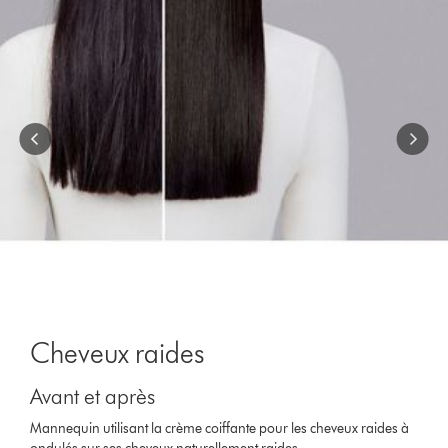
jump
to
a
slide
with
the
slide
dots.
Cheveux raides
Avant et après
Mannequin utilisant la crème coiffante pour les cheveux raides à