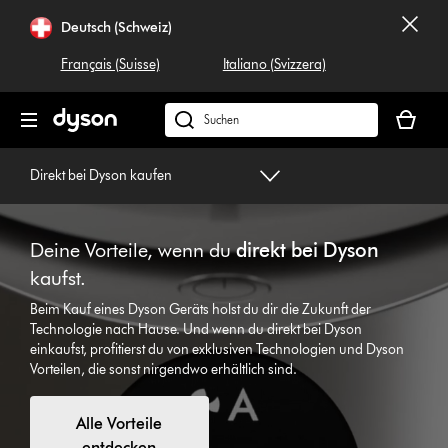
Navigation
Deutsch (Schweiz)
überspringen
Français (Suisse)
Italiano (Svizzera)
Dein
Warenko
Dyson.ch
ist
durchsuchen
leer
Direkt bei Dyson kaufen
Deine Vorteile, wenn du
direkt bei Dyson
kaufst.
Beim Kauf eines Dyson Geräts holst du dir die Zukunft der
Technologie nach Hause. Und wenn du direkt bei Dyson
einkaufst, profitierst du von exklusiven Technologien und Dyson
Vorteilen, die sonst nirgendwo erhältlich sind.
Alle Vorteile
entdecken