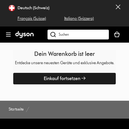
Navigation
Deutsch (Schweiz)
überspringen
Français (Suisse)
Italiano (Svizzera)
Dein
Warenko
Dyson.ch
ist
durchsuchen
leer
Dein Warenkorb ist leer
Entdecke unsere neuesten Geräte und exklusive Angebote.
Einkauf fortsetzen
Startseite