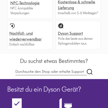
Kostenlose & schnelle
NFC-Technologie
Lieferung
NFC-kompatible
Verpackungen
Innerhalb von 5-6 Werktagen*
Nachfüll- und
Dyson Support
Hole das beste aus deinen
wiederverwendbar
Stylingprodukten raus.
Einfach nachfüllbar
Du suchst etwas Bestimmtes?
Dyson.ch
durchsuch
Besitzt du ein Dyson Gerät?