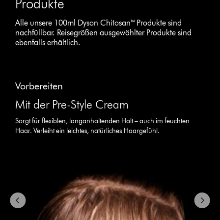
Produkte
Alle unsere 100ml Dyson Chitosan™ Produkte sind
nachfüllbar. Reisegrößen ausgewählter Produkte sind
ebenfalls erhältlich.
Dies
ist
Vorbereiten
ein
Karussell
Mit der Pre-Style Cream
mit
mehreren
Sorgt für flexiblen, langanhaltenden Halt – auch im feuchten
Folien.
Haar. Verleiht ein leichtes, natürliches Haargefühl.
Verwende
die
Schaltflächen
„Weiter“
und
„Zurück“,
um
zu
navigieren,