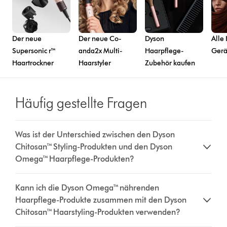
Der neue
Der neue Co-
Dyson
Alle 
Supersonic r™
anda2x Multi-
Haarpflege-
Gerä
Haartrockner
Haarstyler
Zubehör kaufen
Häufig gestellte Fragen
Was ist der Unterschied zwischen den Dyson
Chitosan™ Styling-Produkten und den Dyson
Omega™ Haarpflege-Produkten?
Kann ich die Dyson Omega™ nährenden
Haarpflege-Produkte zusammen mit den Dyson
Chitosan™ Haarstyling-Produkten verwenden?