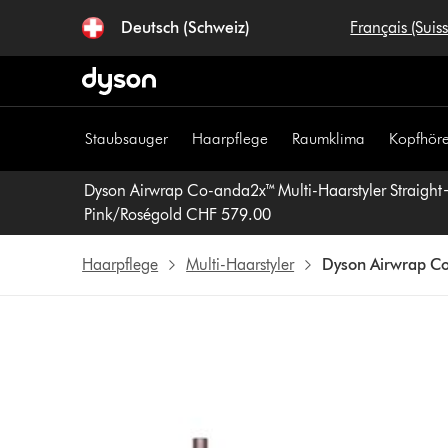
Navigation
Deutsch (Schweiz)
Français (Suis
überspringen
Staubsauger
Haarpflege
Raumklima
Kopfhöre
Dyson Airwrap Co-anda2x™ Multi-Haarstyler Straig
Pink/Roségold CHF 579.00
Haarpflege
Multi-Haarstyler
Dyson Airwrap Co