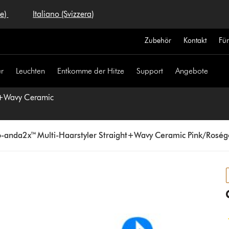
se)
Italiano (Svizzera)
Zubehör
Kontakt
Fü
r
Leuchten
Entkomme der Hitze
Support
Angebote
ht+Wavy Ceramic
-anda2x™ Multi-Haarstyler Straight+Wavy Ceramic Pink/Roség