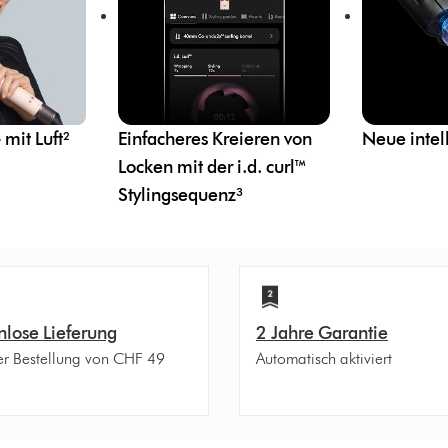
 mit Luft²
Einfacheres Kreieren von
Neue intel
Locken mit der i.d. curl™
Stylingsequenz³
nlose Lieferung
2 Jahre Garantie
er Bestellung von CHF 49
Automatisch aktiviert