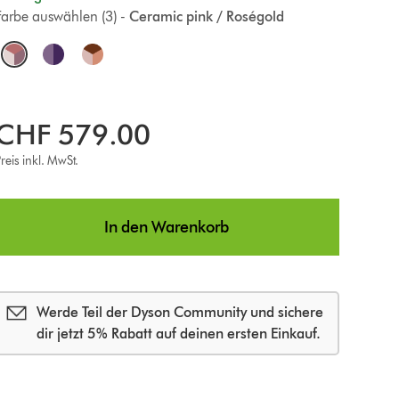
Farbe auswählen (3) -
Ceramic pink / Roségold
O
p
CHF 579.00
reis inkl. MwSt.
o
n
In den Warenkorb
s
Werde Teil der Dyson Community und sichere
dir jetzt 5% Rabatt auf deinen ersten Einkauf.