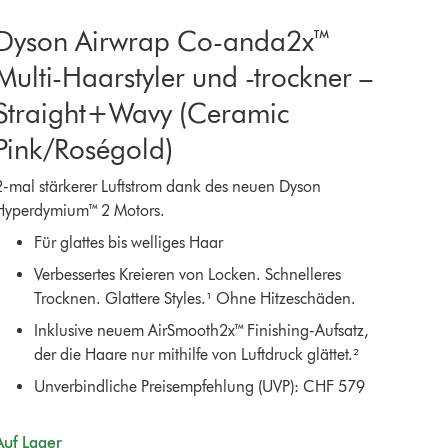
Dyson Airwrap Co-anda2x™
Multi-Haarstyler und -trockner –
Straight+Wavy (Ceramic
Pink/Roségold)
2-mal stärkerer Luftstrom dank des neuen Dyson
Hyperdymium™ 2 Motors.
Für glattes bis welliges Haar
Verbessertes Kreieren von Locken. Schnelleres
Trocknen. Glattere Styles.¹ Ohne Hitzeschäden.
Inklusive neuem AirSmooth2x™ Finishing-Aufsatz,
der die Haare nur mithilfe von Luftdruck glättet.²
Unverbindliche Preisempfehlung (UVP): CHF 579
Auf Lager