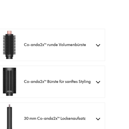
Co-anda2x™ runde Volumenbürste
Co-anda2x™ Bürste für sanftes Styling
30 mm Co-anda2x™ Lockenaufsatz