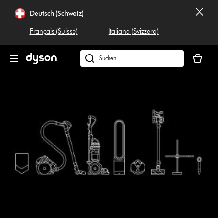
Navigation
Deutsch (Schweiz)
überspringen
Français (Suisse)
Italiano (Svizzera)
Dein
Warenko
Dyson.ch
ist
durchsuchen
leer