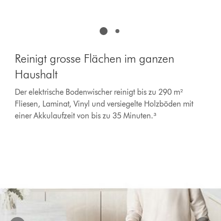
Dies
Reinigt
ist
grosse
ein
Flächen
Karussell
im
mit
Reinigt grosse Flächen im ganzen
ganzen
mehreren
Haushalt
Haushalt
Folien.
Der
Verwende
Der elektrische Bodenwischer reinigt bis zu 290 m²
elektrische
die
Bodenwischer
Fliesen, Laminat, Vinyl und versiegelte Holzböden mit
Schaltflächen
reinigt
„Weiter“
einer Akkulaufzeit von bis zu 35 Minuten.³
und
bis
„Zurück“,
zu
um
290
zu
m²
navigieren,
Fliesen,
oder
Laminat,
wähle
Vinyl
direkt
und
über
versiegelte
die