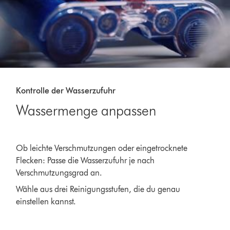
Kontrolle der Wasserzufuhr
Wassermenge anpassen
Dies
ist
Ob leichte Verschmutzungen oder eingetrocknete
ein
Flecken: Passe die Wasserzufuhr je nach
Karussell
mit
Verschmutzungsgrad an.
mehreren
Wähle aus drei Reinigungsstufen, die du genau
Folien.
einstellen kannst.
Verwende
die
Schaltflächen