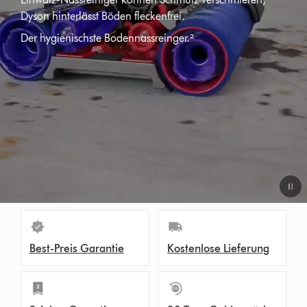
Dyson hinterlässt Böden fleckenfrei.
Der hygienischste Bodennassreinger.²
Video
Transcript
Best-Preis Garantie
Kostenlose Lieferung