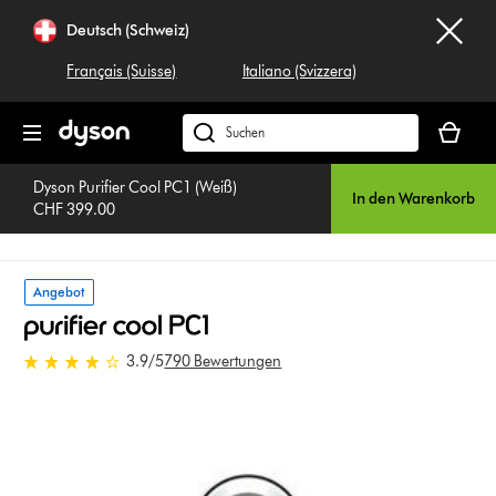
Navigation
Deutsch (Schweiz)
überspringen
Français (Suisse)
Italiano (Svizzera)
Dein
Warenko
Dyson.ch
ist
durchsuchen
leer
Dyson Purifier Cool PC1 (Weiß)
In den Warenkorb
CHF 399.00
Angebot
3.9 stars out of 5 from 790
3.9
/5
790 Bewertungen
Bewertungen