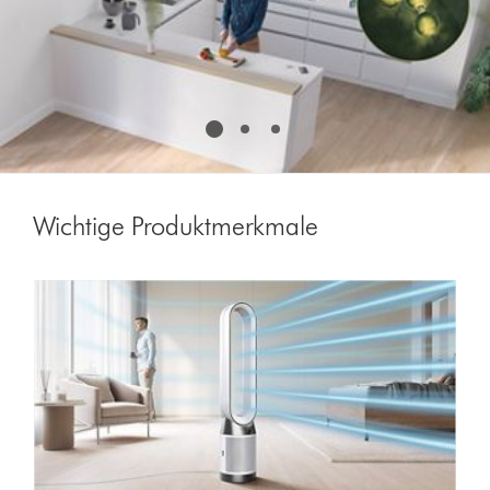
eine
Folie
aus.
Wichtige Produktmerkmale