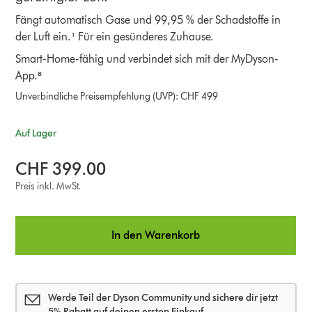
Fängt automatisch Gase und 99,95 % der Schadstoffe in
der Luft ein.¹ Für ein gesünderes Zuhause.
Smart-Home-fähig und verbindet sich mit der MyDyson-
App.⁸
Unverbindliche Preisempfehlung (UVP): CHF 499
Auf Lager
CHF 399.00
Preis inkl. MwSt.
In den Warenkorb
Werde Teil der Dyson Community und sichere dir jetzt
5% Rabatt auf deinen ersten Einkauf.