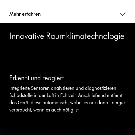
Mehr erfahren
Innovative Raumklimatechnologie
Dies
ist
ein
Karussell
mit
Erkennt und reagiert
mehreren
Folien.
Integrierte Sensoren analysieren und diagnostizieren
Verwende
Schadstoffe in der Luft in Echtzeit. Anschließend entfernt
die
Schaltflächen
das Gerät diese automatisch, wobei es nur dann Energie
„Weiter“
verbraucht, wenn es auch nötig ist.
und
„Zurück“,
um
zu