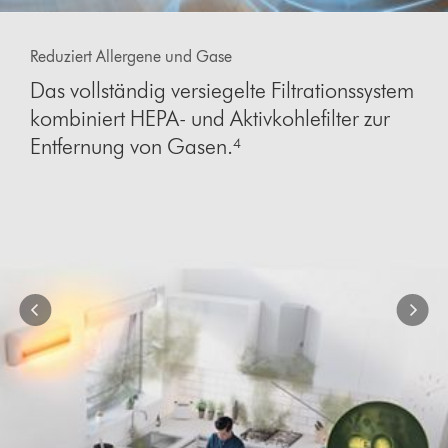
Dies
ist
Reduziert Allergene und Gase
ein
Karussell
Das vollständig versiegelte Filtrationssystem
mit
kombiniert HEPA- und Aktivkohlefilter zur
mehreren
Folien.
Entfernung von Gasen.⁴
Verwende
die
Schaltflächen
„Weiter“
und
„Zurück“,
um
zu
navigieren,
oder
wähle
direkt
über
die
Navigationspunkte