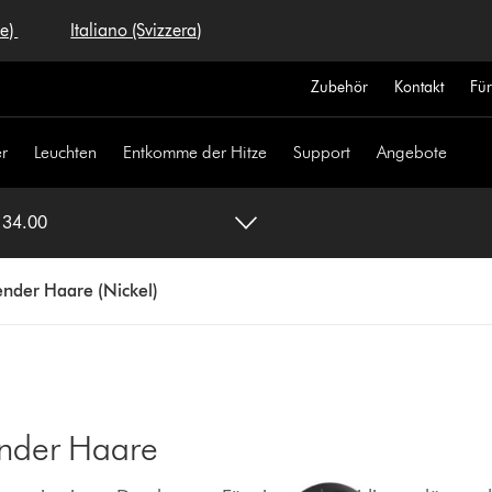
se)
Italiano (Svizzera)
Zubehör
Kontakt
Fü
r
Leuchten
Entkomme der Hitze
Support
Angebote
 34.00
ender Haare (Nickel)
ender Haare