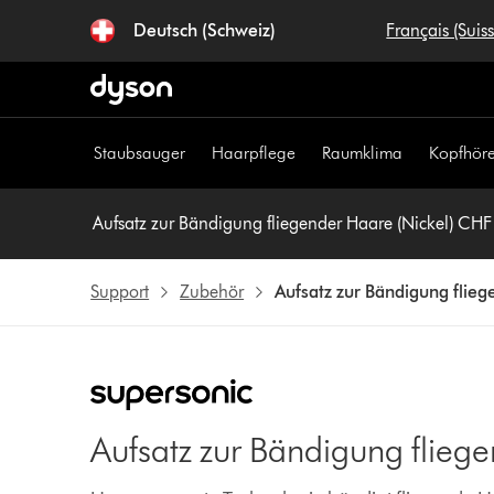
Navigation
Deutsch (Schweiz)
Français (Suis
überspringen
Staubsauger
Haarpflege
Raumklima
Kopfhöre
Aufsatz zur Bändigung fliegender Haare (Nickel) CHF
Support
Zubehör
Aufsatz zur Bändigung flieg
Aufsatz zur Bändigung flieg