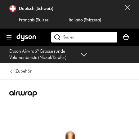
Navigation
Deutsch (Schweiz)
überspringen
Français (Suisse)
Italiano (Svizzera)
Dein
Warenko
Dyson.ch
ist
durchsuchen
Dyson Airwrap™ Grosse runde
leer
Volumenbürste (Nickel/Kupfer)
Zubehör