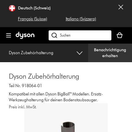
Navigation
Deutsch (Schweiz)
überspringen
Français (Suisse)
Italiano (Svizzera)
Dein
Warenko
Dyson.ch
ist
durchsuchen
leer
Benachrichtigung
Dyson Zubehörhalterung
erhalten
Dyson Zubehörhalterung
Teil Nr. 918064-01
Kompatibel mit allen Dyson BigBall™ Modellen. Ersatz-
Werkzeughalterung für deinen Bodenstaubsauger.
Preis inkl. MwSt.