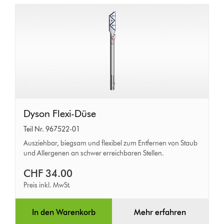
Dyson
Dyson Flexi-Düse
Flexi-
Teil Nr. 967522-01
Düse
Ausziehbar, biegsam und flexibel zum Entfernen von Staub
und Allergenen an schwer erreichbaren Stellen.
CHF 34.00
Preis inkl. MwSt.
In den Warenkorb
Mehr erfahren