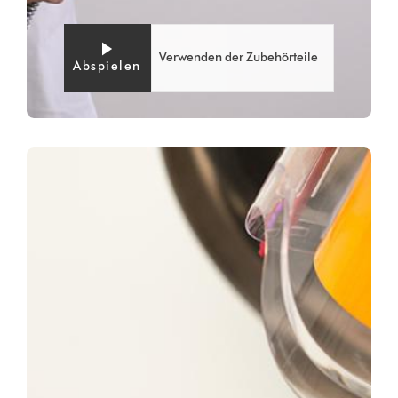
Verwenden der Zubehörteile
Abspielen
Video
Video-
Transcript
Transkript
öffnen