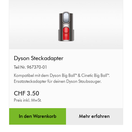
Dyson
Dyson Steckadapter
Steckadapter
Teil Nr. 967370-01
Kompatibel mit dem Dyson Big Ball™ & Cinetic Big Ball™.
Ersatzsteckadapter für deinen Dyson Staubsauger.
CHF 3.50
Preis inkl. MwSt.
In den Warenkorb
Mehr erfahren