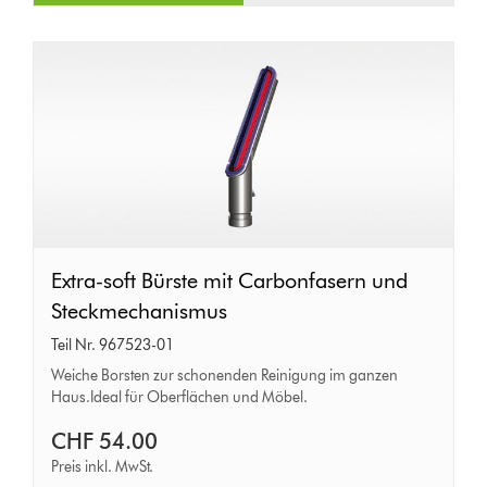
Extra-
Extra-soft Bürste mit Carbonfasern und
soft
Steckmechanismus
Bürste
Teil Nr. 967523-01
mit
Weiche Borsten zur schonenden Reinigung im ganzen
Haus.Ideal für Oberflächen und Möbel.
Carbonfasern
und
CHF 54.00
Steckmechanismus
Preis inkl. MwSt.