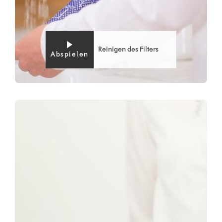
Reinigen des Filters
Abspielen
Video
Video-
Transcript
Transkript
öffnen