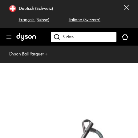
Navigation
Deutsch (Schweiz)
überspringen
Français (Suisse)
Italiano (Svizzera)
Dein
Warenko
Dyson.ch
ist
durchsuchen
leer
Dyson Ball Parquet +