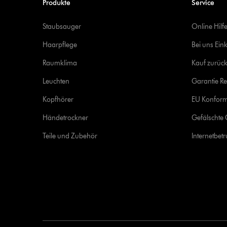
Produkte
Service
Staubsauger
Online Hilf
Haarpflege
Bei uns Ein
Raumklima
Kauf zurück
Leuchten
Garantie Re
Kopfhörer
EU Konform
Händetrockner
Gefälschte 
Teile und Zubehör
Internetbet