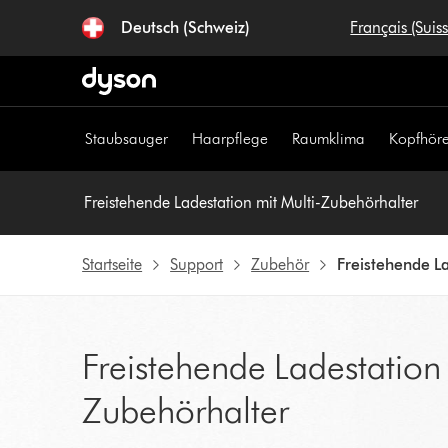
Navigation
Deutsch (Schweiz)
Français (Suis
überspringen
Staubsauger
Haarpflege
Raumklima
Kopfhöre
Freistehende Ladestation mit Multi-Zubehörhalter
Startseite
Support
Zubehör
Freistehende La
Freistehende Ladestation 
Zubehörhalter