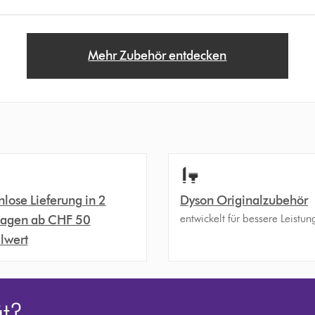
Mehr Zubehör entdecken
nlose Lieferung in 2
Dyson Originalzubehör
entwickelt für bessere Leistun
agen ab CHF 50
llwert
ät?