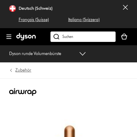
Navigation
Deutsch (Schweiz)
überspringen
Français (Suisse)
Italiano (Svizzera)
Dein
Warenko
Dyson.ch
ist
durchsuchen
leer
Dyson runde Volumenbürste
Zubehör