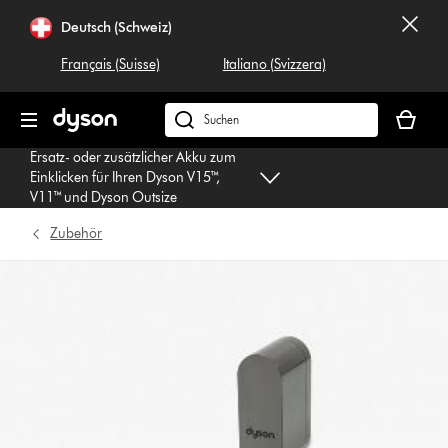
Navigation
Deutsch (Schweiz)
überspringen
Français (Suisse)
Italiano (Svizzera)
Dein
Warenko
Dyson.ch
ist
durchsuchen
Ersatz- oder zusätzlicher Akku zum
leer
Einklicken für Ihren Dyson V15™,
V11™ und Dyson Outsize
Zubehör