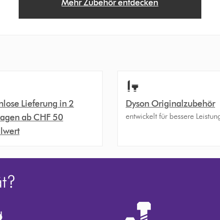
Mehr Zubehör entdecken
nlose Lieferung in 2
Dyson Originalzubehör
entwickelt für bessere Leistun
agen ab CHF 50
llwert
ät?