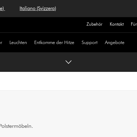
se)
Italiano (Svizzera)
Zubehör
Kontakt
Fü
r
Leuchten
Entkomme der Hitze
Support
Angebote
Polstermöbeln.