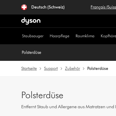
Navigation
Deutsch (Schweiz)
Français (Suis
überspringen
Staubsauger
Haarpflege
Raumklima
Kopfhöre
Polsterdüse
Startseite
Support
Zubehör
Polsterdüse
Polsterdüse
Entfernt Staub und Allergene aus Matratzen und 