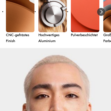
CNC-gefrästes
Hochwertiges
Pulverbeschichtet
Groß
Finish
Aluminium
Farb
Dies
ist
ein
Karussell
mit
mehreren
Folien.
Verwende
die
Schaltflächen
„Weiter“
und
„Zurück“,