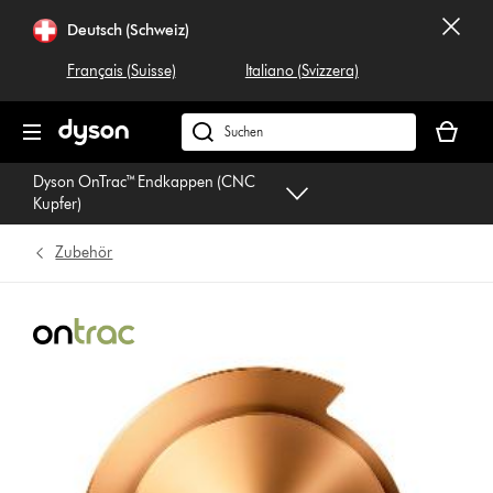
Navigation
Deutsch (Schweiz)
überspringen
Français (Suisse)
Italiano (Svizzera)
Dein
Warenko
Dyson.ch
ist
durchsuchen
Dyson OnTrac™ Endkappen (CNC
leer
Kupfer)
Zubehör