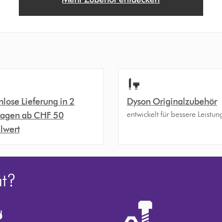
nlose Lieferung in 2
Dyson Originalzubehör
entwickelt für bessere Leistun
agen ab CHF 50
llwert
ät?