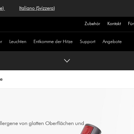
se)
Italiano (Svizzera)
Zubehör
Kontakt
Fü
r
Leuchten
Entkomme der Hitze
Support
Angebote
te
llergene von glatten Oberflächen und