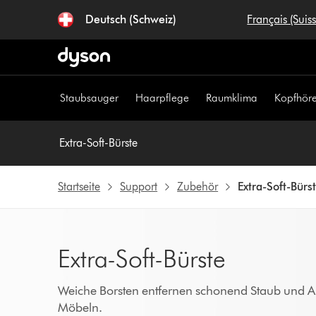
Navigation
Deutsch (Schweiz)
Français (Suis
überspringen
Staubsauger
Haarpflege
Raumklima
Kopfhöre
Extra-Soft-Bürste
Startseite
Support
Zubehör
Extra-Soft-Bürs
Extra-Soft-Bürste
Weiche Borsten entfernen schonend Staub und A
Möbeln.