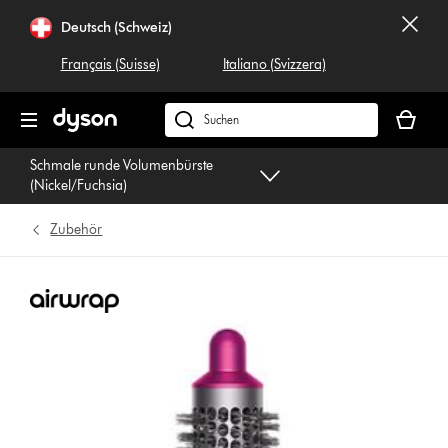
Navigation
Deutsch (Schweiz)
überspringen
Français (Suisse)
Italiano (Svizzera)
Dein
Warenko
Dyson.ch
ist
durchsuchen
Schmale runde Volumenbürste
leer
(Nickel/Fuchsia)
Zubehör