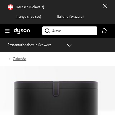
Navigation
Deutsch (Schweiz)
überspringen
Français (Suisse)
Italiano (Svizzera)
Dein
Warenko
Dyson.ch
ist
durchsuchen
leer
Präsentationsbox in Schwarz
Zubehör