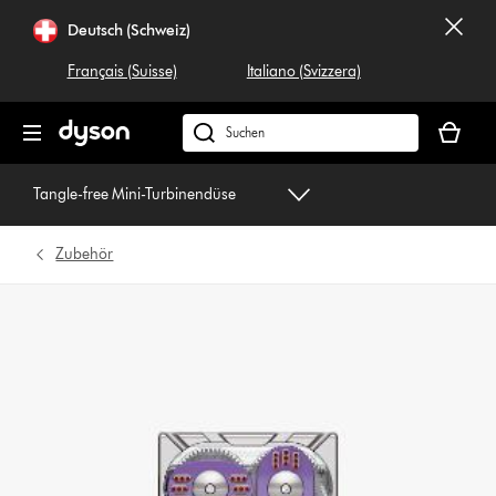
Navigation
Deutsch (Schweiz)
überspringen
Français (Suisse)
Italiano (Svizzera)
Dein
Warenko
Dyson.ch
ist
durchsuchen
leer
Tangle-free Mini-Turbinendüse
Zubehör