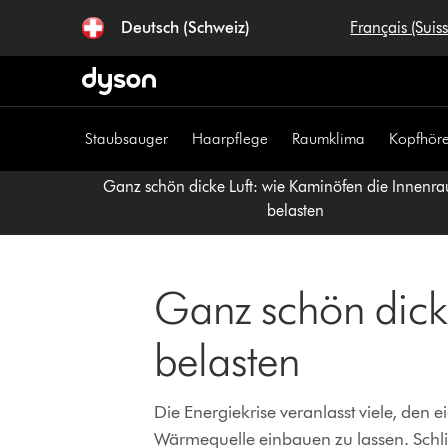
Navigation
Deutsch (Schweiz)
Français (Suis
überspringen
Staubsauger
Haarpflege
Raumklima
Kopfhöre
Ganz schön dicke Luft: wie Kaminöfen die Innenra
belasten
Ganz schön dicke
belasten
Die Energiekrise veranlasst viele, den
Wärmequelle einbauen zu lassen. Schl