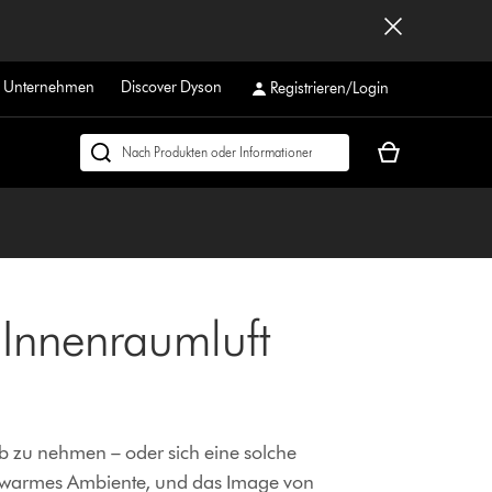
r Unternehmen
Discover Dyson
Registrieren/Login
Dein
Dyson.ch
Warenkorb
durchsuchen
ist
leer
 Innenraumluft
b zu nehmen – oder sich eine solche
m-warmes Ambiente, und das Image von