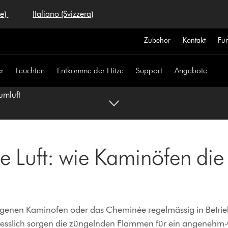
se)
Italiano (Svizzera)
Zubehör
Kontakt
Fü
r
Leuchten
Entkomme der Hitze
Support
Angebote
umluft
 Luft: wie Kaminöfen die
 eigenen Kaminofen oder das Cheminée regelmässig in Betrie
iesslich sorgen die züngelnden Flammen für ein angeneh