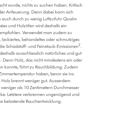
acht wurde, nichts zu suchen haben. Kritisch
e der Anfeuerung. Denn dabei kann sich
ls auch durch zu wenig Luftzufuhr Qualm
nées und Holzöfen wird deshalb ein
empfohlen. Verwendet man zudem zu
, lackiertes, behandeltes oder schmutziges
2
 die Schadstoff- und Feinstaub-Emissionen
.
deshalb ausschliesslich natürliches und gut
 Denn Holz, das nicht mindestens ein oder
en konnte, führt zu Rauchbildung. Zudem
e Zimmertemperatur haben, bevor sie ins
s Holz brennt weniger gut. Ausserdem
n weniger als 10 Zentimetern Durchmesser
ücke. Letztere verbrennen ungenügend und
ine belastende Rauchentwicklung.