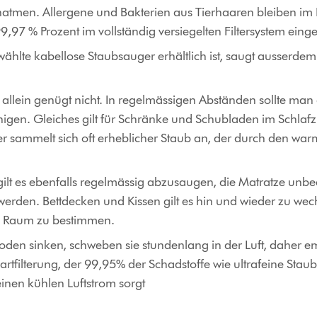
einatmen. Allergene und Bakterien aus Tierhaaren bleiben im Fi
,97 % Prozent im vollständig versiegelten Filtersystem eing
ewählte kabellose Staubsauger erhältlich ist, saugt ausser
lein genügt nicht. In regelmässigen Abständen sollte man a
igen. Gleiches gilt für Schränke und Schubladen im Schla
 sammelt sich oft erheblicher Staub an, der durch den war
ilt es ebenfalls regelmässig abzusaugen, die Matratze unbe
erden. Bettdecken und Kissen gilt es hin und wieder zu wec
ien Raum zu bestimmen.
den sinken, schweben sie stundenlang in der Luft, daher empf
rtfilterung, der 99,95% der Schadstoffe wie ultrafeine Staub
einen kühlen Luftstrom sorgt