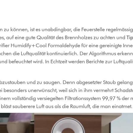
 zu können, ist es unabdingbar, die Feuerstelle regelmäss
 es, auf eine gute Qualität des Brennholzes zu achten und
Ti
ifier Humidify+Cool Formaldehyde für eine gereinigte Innen
hen die Luftqualität kontinuierlich. Der Algorithmus erken
 und befeuchtet wird. In Echtzeit werden Berichte zur Luftquali
ig abzustauben und zu saugen. Denn abgesetzter Staub gelang
bei besonders unerwünscht, weil sich in ihm vermehrt Schadst
nem vollständig versiegelten Filtrationssystem 99,97 % der m
bläst sauberere Luft aus als die Raumluft, die man einatmet.