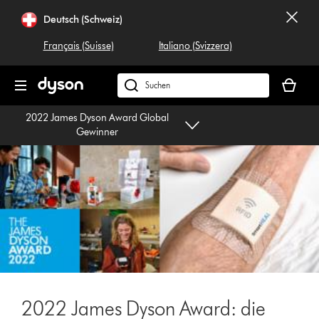
Navigation
Deutsch (Schweiz)
überspringen
Français (Suisse)
Italiano (Svizzera)
Dein
Warenko
Dyson.ch
ist
durchsuchen
2022 James Dyson Award Global
leer
Gewinner
2022 James Dyson Award: die