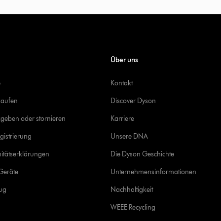
Über uns
e
Kontakt
kaufen
Discover Dyson
geben oder stornieren
Karriere
gistrierung
Unsere DNA
itätserklärungen
Die Dyson Geschichte
Geräte
Unternehmensinformationen
rug
Nachhaltigkeit
WEEE Recycling