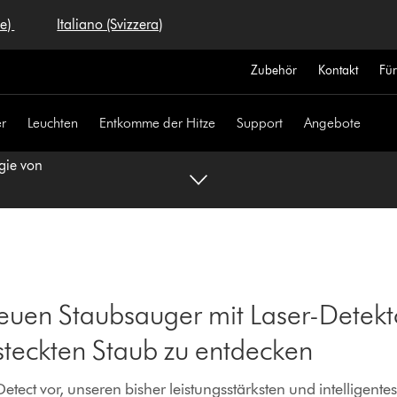
se)
Italiano (Svizzera)
Zubehör
Kontakt
Fü
r
Leuchten
Entkomme der Hitze
Support
Angebote
gie von
euen Staubsauger mit Laser-Detekt
steckten Staub zu entdecken
tect vor, unseren bisher leistungsstärksten und intelligente