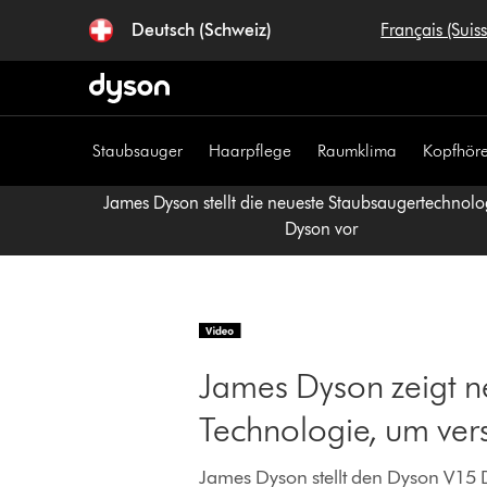
Navigation
Deutsch (Schweiz)
Français (Suis
überspringen
Staubsauger
Haarpflege
Raumklima
Kopfhöre
James Dyson stellt die neueste Staubsaugertechnolo
Dyson vor
James Dyson zeigt n
Technologie, um ver
James Dyson stellt den Dyson V15 De