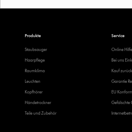
Produkte
Service
Staubsauger
Online Hilf
Haarpflege
Bei uns Ein
Raumklima
Kauf zurück
Leuchten
Garantie Re
Kopfhörer
EU Konform
Händetrockner
Gefälschte 
Teile und Zubehör
Internetbet